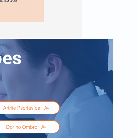
indicados
ões
Artrite Psoriásica
Dor no Ombro