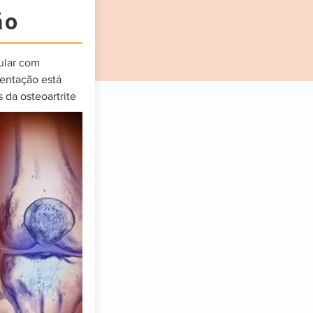
ão
cular com
entação está
 da osteoartrite