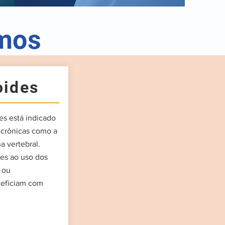
emos
oides
s está indicado
 crônicas como a
a vertebral.
es ao uso dos
 ou
neficiam com