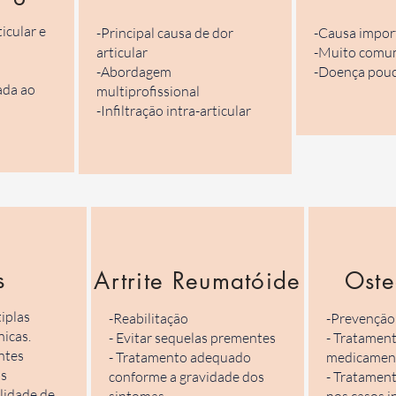
icular e
-Principal causa de dor
-Causa import
articular
​-Muito comu
​-Abordagem
​-Doença pou
ada ao
multiprofissional
​-Infiltração intra-articular
us
Artrite Reumatóide
Oste
iplas
-Reabilitação
-Prevenção 
nicas.
- Evitar sequelas prementes
- Tratamen
ntes
- Tratamento adequado
medicamen
us
conforme
a gravidade dos
- Tratamen
lidade de