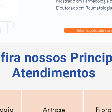
- Mestrado em Farmacologia 
- Doutorado em Reumatologia
Informações sobre as
fira nossos Princip
Atendimentos
ogia
Artrose
Fibr