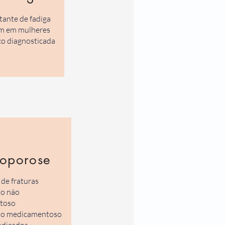
ante de fadiga
m em mulheres
co diagnosticada
oporose
de fraturas
to não
toso
to medicamentoso