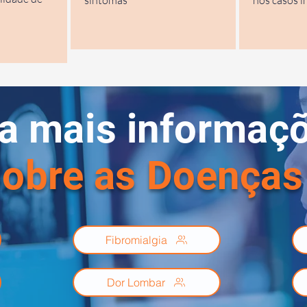
sintomas
nos casos 
a mais informaç
obre as Doenças
Fibromialgia
Dor Lombar