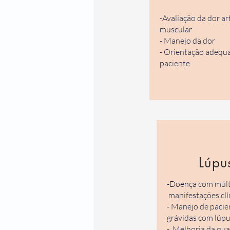
-Avaliação da dor art
muscular
- Manejo da dor
- Orientação adequ
paciente
Lúp
-Doença com múlt
manifestações clí
- Manejo de pacie
grávidas com lúp
- Melhoria da qua