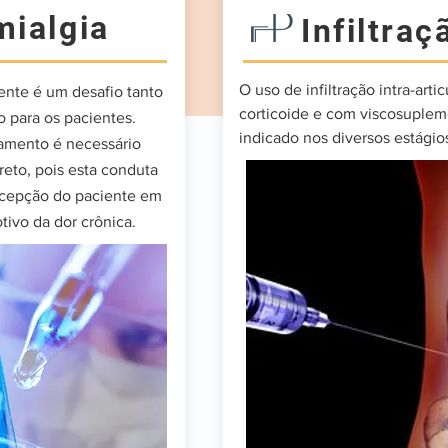
mialgia
Infiltraç
O uso de infiltração intra-arti
mente é um desafio tanto
corticoide e com viscosuplem
 para os pacientes.
indicado nos diversos estágios
tamento é necessário
reto, pois esta conduta
rcepção do paciente em
ivo da dor crônica.