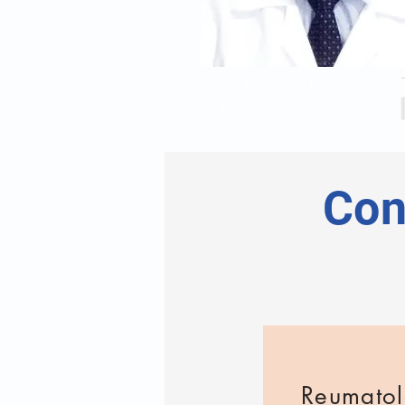
Dr. Faustino Peron
Reumatologista
Con
Reumatol