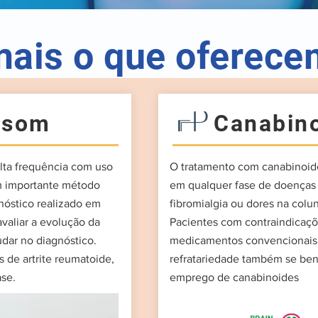
mais o que oferec
ssom
Canabin
alta frequência com uso
O tratamento com canabinoide
m importante método
em qualquer fase de doenças
óstico realizado em
fibromialgia ou dores na colun
avaliar a evolução da
Pacientes com contraindicaçõ
dar no diagnóstico.
medicamentos convencionais
s de artrite reumatoide,
refratariedade também se be
ase.
emprego de canabinoides