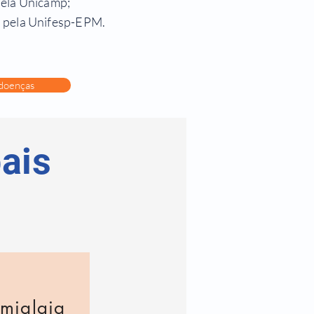
pela Unicamp;
 pela Unifesp-EPM.
 doenças
ais
omialgia