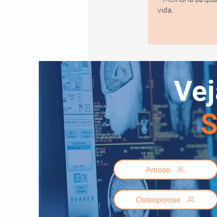
Dr. Faustino Peron
vida.
Reumatologista
Vej
S
Artrose
Osteoporose